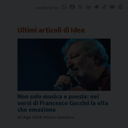
WhatsApp
Facebook
X
LinkedIn
Telegram
Copy
Email
Pr
condividi su
Link
Ultimi articoli di
Idee
Non solo musica e poesia: nei
versi di Francesco Guccini la vita
che emoziona
07 Ago 2026
Vittorio Sammarco