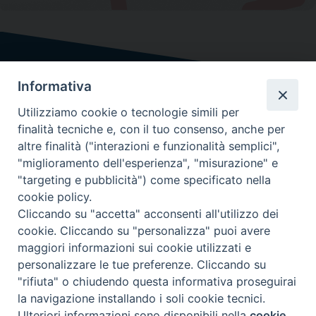
Informativa
Utilizziamo cookie o tecnologie simili per
finalità tecniche e, con il tuo consenso, anche per
altre finalità ("interazioni e funzionalità semplici",
"miglioramento dell'esperienza", "misurazione" e
"targeting e pubblicità") come specificato nella
cookie policy.
Cliccando su "accetta" acconsenti all'utilizzo dei
cookie. Cliccando su "personalizza" puoi avere
maggiori informazioni sui cookie utilizzati e
personalizzare le tue preferenze. Cliccando su
chi siamo
informativa sulla privacy
"rifiuta" o chiudendo questa informativa proseguirai
la navigazione installando i soli cookie tecnici.
2024 - 2025 COPYRIGHT - Redazione: Piazza dell'Ateneo Salesiano 1 - 00139
Ulteriori informazioni sono disponibili nella
cookie
Roma - Telefono: 06.87290637