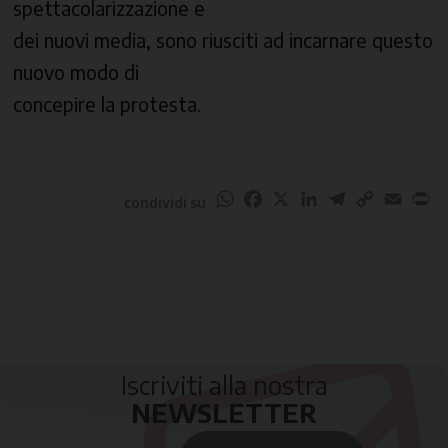
spettacolarizzazione e
dei nuovi media, sono riusciti ad incarnare questo
nuovo modo di
concepire la protesta.
WhatsApp
Facebook
X
LinkedIn
Telegram
Copy
Email
Pr
condividi su
Link
Iscriviti alla nostra
NEWSLETTER