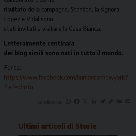
risultato della campagna, Stanton, la signora
Lopez e Vidal sono
stati invitati a visitare la Casa Bianca.
Letteralmente centinaia
dei blog simili sono nati in tutto il mondo.
Fonte:
https://www.facebook.com/humansofnewyork?
fref=photo
WhatsApp
Facebook
X
LinkedIn
Telegram
Copy
Email
Pr
condividi su
Link
Ultimi articoli di
Storie