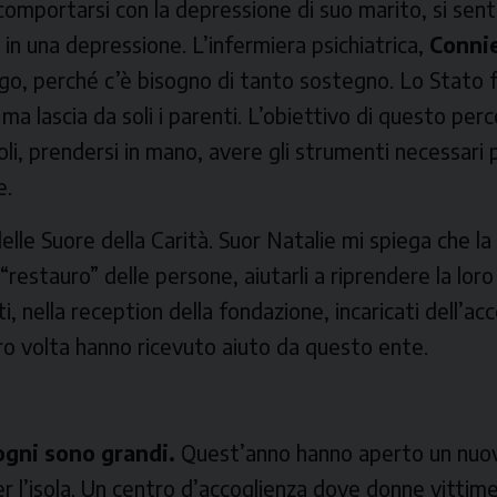
portarsi con la depressione di suo marito, si sent
 in una depressione. L’infermiera psichiatrica,
Conni
ngo, perché c’è bisogno di tanto sostegno. Lo Stato 
ma lascia da soli i parenti. L’obiettivo di questo per
i, prendersi in mano, avere gli strumenti necessari 
e.
elle Suore della Carità. Suor Natalie mi spiega che la
“restauro” delle persone, aiutarli a riprendere la loro
ti, nella
reception
della fondazione, incaricati dell’ac
oro volta hanno ricevuto aiuto da questo ente.
sogni sono grandi.
Quest’anno hanno aperto un nuov
 l’isola. Un centro d’accoglienza dove donne vittime