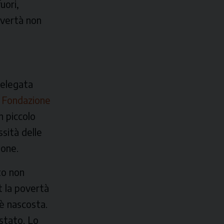
uori,
overtà non
delegata
g
Fondazione
n piccolo
ssità delle
ione.
to non
t la povertà
 è nascosta.
estato. Lo