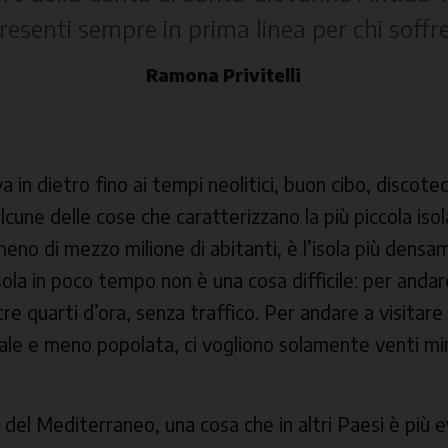
resenti sempre in prima linea per chi soff
Ramona Privitelli
a in dietro fino ai tempi neolitici, buon cibo, discote
cune delle cose che caratterizzano la più piccola isol
eno di mezzo milione di abitanti, è l’isola più dens
isola in poco tempo non è una cosa difficile: per anda
e quarti d’ora, senza traffico. Per andare a visitare l
rale e meno popolata, ci vogliono solamente venti min
la del Mediterraneo, una cosa che in altri Paesi è più 