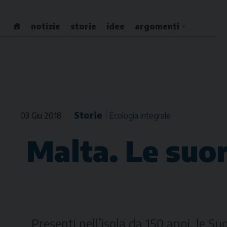
Skip
to
notizie
storie
idee
argomenti
content
Storie
03 Giu 2018
Ecologia integrale
Malta. Le suor
Presenti nell’isola da 150 anni, le S