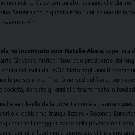
e non esista. Case ben curate, nessuno che dorme f
ina. Sembra che in questa isola l’umiliazione della p
 davvero così?
sola ho incontrato suor Natalie Abela
, superiora 
i Santa Giovanna Antida Thouret e presidente dell’on
e opera nell’isola dal 2007. Nata negli anni 80 come u
e le persone in difficoltà nel sud dell’isola, per nece
a società, durante gli anni si è trasformata in fondaz
anche se il livello della povertà non è altissima «ques
overi o ci dobbiamo tranquillizzare.» Secondo Eurosta
quindi che la maggior parte della povertà nell’isola
dere, dormire fuori non è permesso, chi lo viene arr