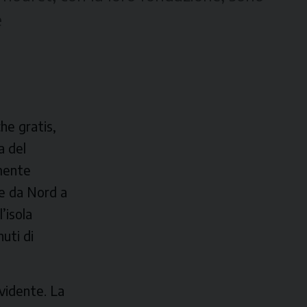
re
che gratis,
a del
amente
re da Nord a
’isola
uti di
evidente. La