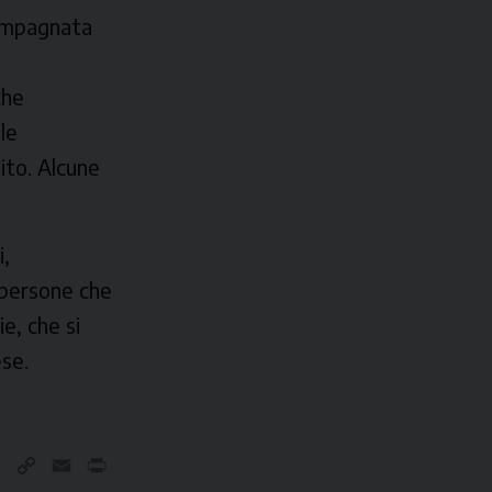
compagnata
o
che
le
ito. Alcune
i,
e persone che
e, che si
ese.
nkedIn
Telegram
Copy
Email
Print