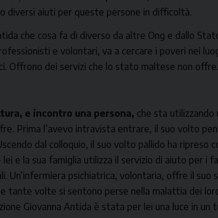
 diversi aiuti per queste persone in difficoltà.
ida che cosa fa di diverso da altre Ong e dallo Sta
ofessionisti e volontari, va a cercare i poveri nei luo
ci. Offrono dei servizi che lo stato maltese non offre
ttura, e incontro una persona,
che sta utilizzando 
fre. Prima l’avevo intravista entrare, il suo volto pe
cendo dal colloquio, il suo volto pallido ha ripreso co
ei e la sua famiglia utilizza il servizio di aiuto per i f
. Un’infermiera psichiatrica, volontaria, offre il suo 
 tante volte si sentono perse nella malattia dei loro
zione Giovanna Antida è stata per lei una luce in un t