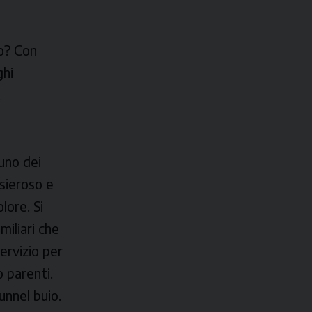
to? Con
ghi
.
uno dei
nsieroso e
lore. Si
amiliari che
servizio per
 parenti.
unnel buio.