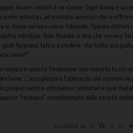
iare, lavare i vestiti e se stesse. Ogni donna è ac
uni somo volontari, ad esempio avvocati che si offron
 le donne nei loro casi in tribunale. Oppure dottori 
attie infettive. Suor Natalie ci dice che non era faci
 quali facevano fatica a credere che tutto era gratu
lete bene?”.
si respira in questa fondazione: non importa tu chi se
tare bene. L’accoglienza e l’abbraccio che ricevono l
 lo potevo sentire attraverso i volontari e suor Natali
questo “restauro” incondizionato della società malt
WhatsApp
Facebook
X
Li
condividi su