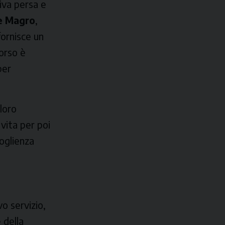
iva persa e
e Magro
,
fornisce un
corso è
per
 loro
 vita per poi
coglienza
o servizio,
 della