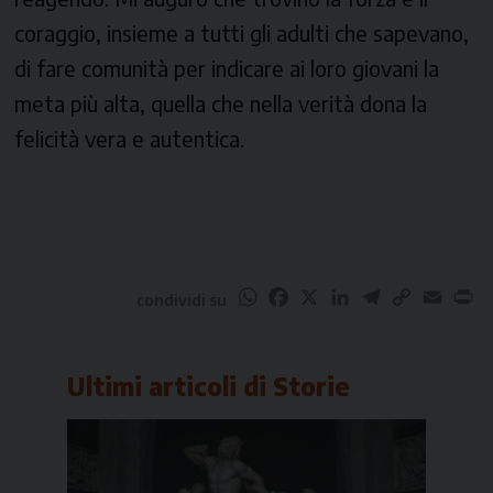
coraggio, insieme a tutti gli adulti che sapevano,
di fare comunità per indicare ai loro giovani la
meta più alta, quella che nella verità dona la
felicità vera e autentica.
WhatsApp
Facebook
X
LinkedIn
Telegram
Copy
Email
Pr
condividi su
Link
Ultimi articoli di
Storie