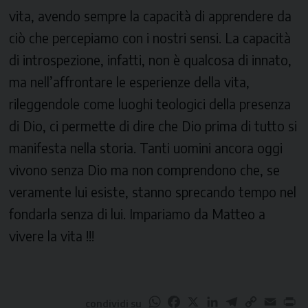
vita, avendo sempre la capacità di apprendere da
ciò che percepiamo con i nostri sensi. La capacità
di introspezione, infatti, non è qualcosa di innato,
ma nell’affrontare le esperienze della vita,
rileggendole come luoghi teologici della presenza
di Dio, ci permette di dire che Dio prima di tutto si
manifesta nella storia. Tanti uomini ancora oggi
vivono senza Dio ma non comprendono che, se
veramente lui esiste, stanno sprecando tempo nel
fondarla senza di lui. Impariamo da Matteo a
vivere la vita !!!
WhatsApp
Facebook
X
LinkedIn
Telegram
Copy
Email
Pr
condividi su