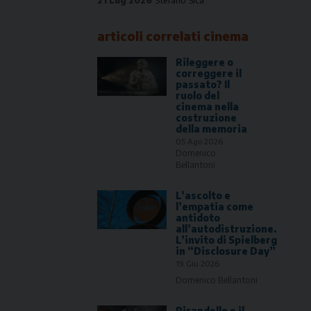
articoli correlati
cinema
Rileggere o
correggere il
passato? Il
ruolo del
cinema nella
costruzione
della memoria
05 Ago 2026
Domenico
Bellantoni
L’ascolto e
l’empatia come
antidoto
all’autodistruzione.
L’invito di Spielberg
in “Disclosure Day”
19 Giu 2026
Domenico Bellantoni
Pirandello e il