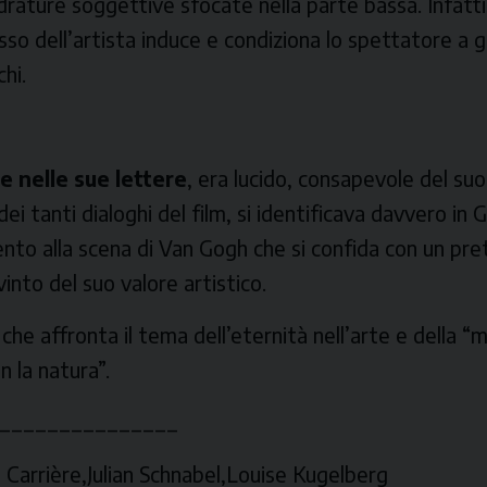
rature soggettive sfocate nella parte bassa. Infatti,
 dell’artista induce e condiziona lo spettatore a gu
hi.
 nelle sue lettere
, era lucido, consapevole del suo
ei tanti dialoghi del film, si identificava davvero in 
rimento alla scena di Van Gogh che si confida con un pr
nto del suo valore artistico.
, che affronta il tema dell’eternità nell’arte e della “
 la natura”.
_______________
 Carrière,Julian Schnabel,Louise Kugelberg