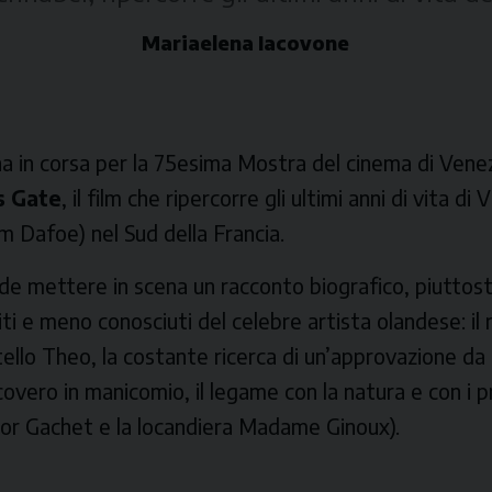
Mariaelena Iacovone
na in corsa per la 75esima Mostra del cinema di Venez
s Gate
, il film che ripercorre gli ultimi anni di vita di
m Dafoe) nel Sud della Francia.
nde mettere in scena un racconto biografico, piuttos
diti e meno conosciuti del celebre artista olandese: il
atello Theo, la costante ricerca di un’approvazione da
il ricovero in manicomio, il legame con la natura e con i 
dottor Gachet e la locandiera Madame Ginoux).