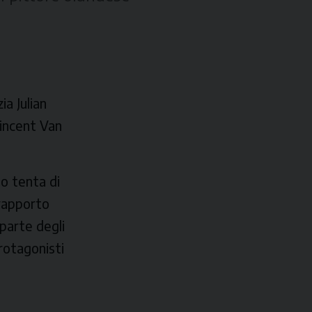
ia Julian
 Vincent Van
to tenta di
 rapporto
 parte degli
protagonisti