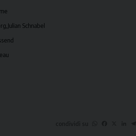
mme
rg,Julian Schnabel
ssend
reau
a
WhatsApp
Facebook
X
Li
condividi su