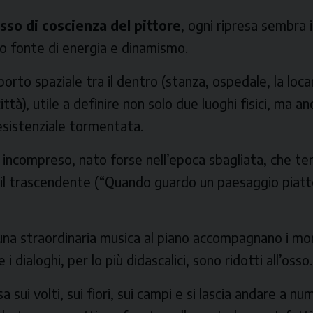
lusso di coscienza del pittore
, ogni ripresa sembra 
ono fonte di energia e dinamismo.
porto spaziale tra il
dentro
(stanza, ospedale, la locan
ittà), utile a definire non solo due luoghi fisici, ma anc
esistenziale tormentata.
io incompreso, nato forse nell’epoca sbagliata, che te
e il trascendente (“Quando guardo un paesaggio piat
e una straordinaria musica al piano accompagnano i mo
i dialoghi, per lo più didascalici, sono ridotti all’osso.
 sui volti, sui fiori, sui campi e si lascia andare a n