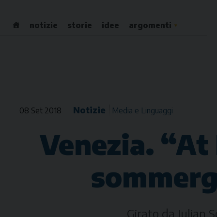
Skip
to
notizie
storie
idee
argomenti
content
Notizie
08 Set 2018
Media e Linguaggi
Venezia. “At 
sommerge
Girato da Julian S