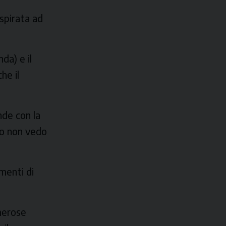
ispirata ad
da) e il
he il
nde con la
to non vedo
menti di
umerose