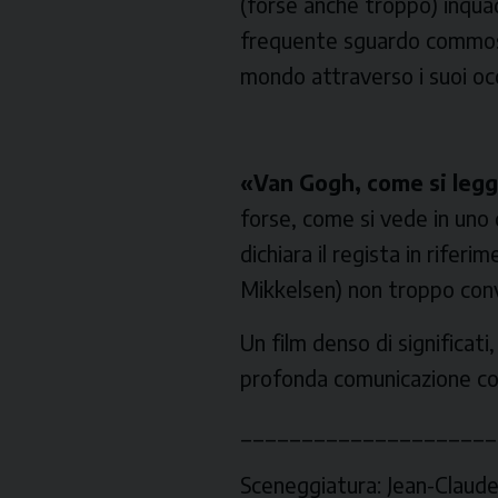
(forse anche troppo) inquad
frequente sguardo commosso
mondo attraverso i suoi occ
«Van Gogh, come si legge
forse, come si vede in uno d
dichiara il regista in rife
Mikkelsen) non troppo convi
Un film denso di significati
profonda comunicazione con
_____________________
Sceneggiatura:
Jean-Claude