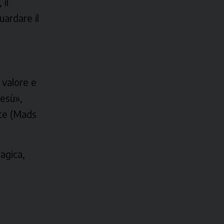
 il
ardare il
 valore e
Gesù»,
ete (Mads
magica,