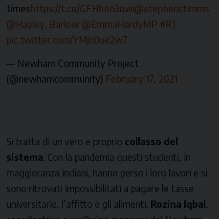
times
https://t.co/GFHh4n3owi
@stephenctimms
@Hayley_Barlow
@EmmaHardyMP
#RT
pic.twitter.com/YMjn0ue2w7
— Newham Community Project
(@newhamcommunity)
February 17, 2021
Si tratta di un vero e proprio
collasso del
sistema
. Con la pandemia questi studenti, in
maggioranza indiani, hanno perso i loro lavori e si
sono ritrovati impossibilitati a pagare le tasse
universitarie, l’affitto e gli alimenti.
Rozina Iqbal
,