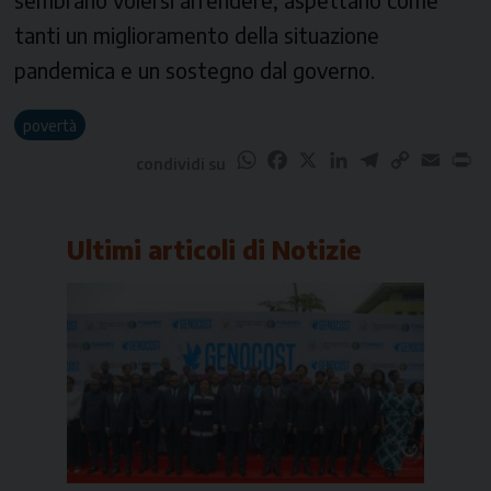
tanti un miglioramento della situazione
pandemica e un sostegno dal governo.
povertà
WhatsApp
Facebook
X
LinkedIn
Telegram
Copy
Email
Pr
condividi su
Link
Ultimi articoli di
Notizie