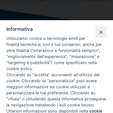
Informativa
Utilizziamo cookie o tecnologie simili per
finalità tecniche e, con il tuo consenso, anche per
altre finalità ("interazioni e funzionalità semplici",
"miglioramento dell'esperienza", "misurazione" e
"targeting e pubblicità") come specificato nella
cookie policy.
Cliccando su "accetta" acconsenti all'utilizzo dei
cookie. Cliccando su "personalizza" puoi avere
maggiori informazioni sui cookie utilizzati e
personalizzare le tue preferenze. Cliccando su
chi siamo
informativa sulla privacy
"rifiuta" o chiudendo questa informativa proseguirai
la navigazione installando i soli cookie tecnici.
2024 - 2025 COPYRIGHT - Redazione: Piazza dell'Ateneo Salesiano 1 - 00139
Ulteriori informazioni sono disponibili nella
cookie
Roma - Telefono: 06.87290637
Preferenze Cookie