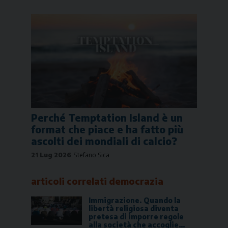
Perché Temptation Island è un
format che piace e ha fatto più
ascolti dei mondiali di calcio?
21 Lug 2026
Stefano Sica
articoli correlati
democrazia
Immigrazione. Quando la
libertà religiosa diventa
pretesa di imporre regole
alla società che accoglie…