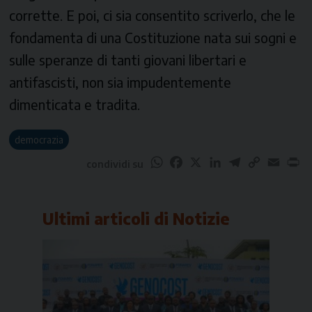
corrette. E poi, ci sia consentito scriverlo, che le
fondamenta di una Costituzione nata sui sogni e
sulle speranze di tanti giovani libertari e
antifascisti, non sia impudentemente
dimenticata e tradita.
democrazia
WhatsApp
Facebook
X
LinkedIn
Telegram
Copy
Email
Pr
condividi su
Link
Ultimi articoli di
Notizie