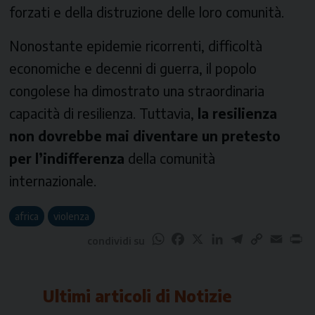
forzati e della distruzione delle loro comunità.
Nonostante epidemie ricorrenti, difficoltà
economiche e decenni di guerra, il popolo
congolese ha dimostrato una straordinaria
capacità di resilienza. Tuttavia,
la resilienza
non dovrebbe mai diventare un pretesto
per l’indifferenza
della comunità
internazionale.
africa
violenza
WhatsApp
Facebook
X
LinkedIn
Telegram
Copy
Email
Pr
condividi su
Link
Ultimi articoli di
Notizie