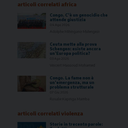
articoli correlati
africa
Congo. C’è un genocidio che
attende giustizia
04 Ago 2026
Adolphe Mihingano Mulengezi
Ceuta mette alla prova
Schengen: esiste ancora
un’Europa politica?
03 Ago 2026
Vincent Massoud Mohamed
Congo. La fame non è
un’emergenza, ma un
problema strutturale
07 Giu 2026
Rosalie Kapinga Mamba
articoli correlati
violenza
Storie in trecento parole: