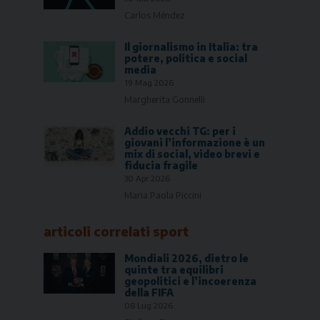
Carlos Méndez
Il giornalismo in Italia: tra
potere, politica e social
media
19 Mag 2026
Margherita Gonnelli
Addio vecchi TG: per i
giovani l’informazione è un
mix di social, video brevi e
fiducia fragile
30 Apr 2026
Maria Paola Piccini
articoli correlati
sport
Mondiali 2026, dietro le
quinte tra equilibri
geopolitici e l’incoerenza
della FIFA
08 Lug 2026