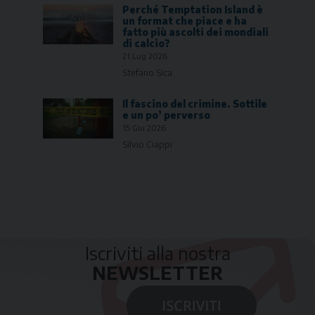
Perché Temptation Island è
un format che piace e ha
fatto più ascolti dei mondiali
di calcio?
21 Lug 2026
Stefano Sica
Il fascino del crimine. Sottile
e un po’ perverso
15 Giu 2026
Silvio Ciappi
Iscriviti alla nostra
NEWSLETTER