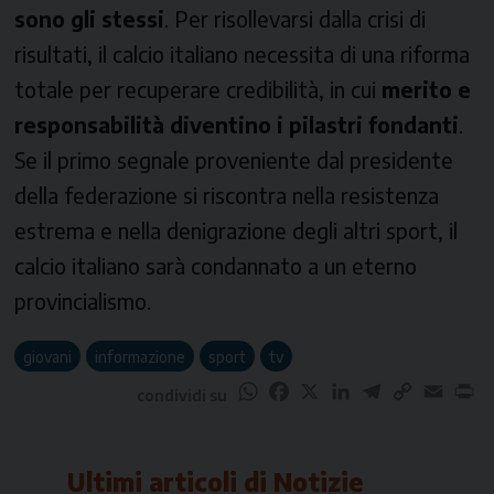
sono gli stessi
. Per risollevarsi dalla crisi di
risultati, il calcio italiano necessita di una riforma
totale per recuperare credibilità, in cui
merito e
responsabilità diventino i pilastri fondanti
.
Se il primo segnale proveniente dal presidente
della federazione si riscontra nella resistenza
estrema e nella denigrazione degli altri sport, il
calcio italiano sarà condannato a un eterno
provincialismo.
giovani
informazione
sport
tv
WhatsApp
Facebook
X
LinkedIn
Telegram
Copy
Email
Pr
condividi su
Link
Ultimi articoli di
Notizie