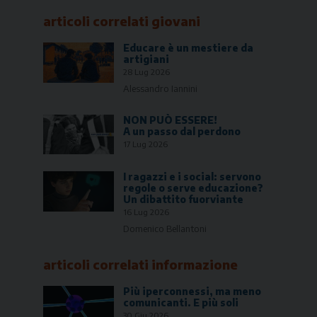
articoli correlati
giovani
Educare è un mestiere da
artigiani
28 Lug 2026
Alessandro Iannini
NON PUÒ ESSERE!
A un passo dal perdono
17 Lug 2026
I ragazzi e i social: servono
regole o serve educazione?
Un dibattito fuorviante
16 Lug 2026
Domenico Bellantoni
articoli correlati
informazione
Più iperconnessi, ma meno
comunicanti. E più soli
30 Giu 2026