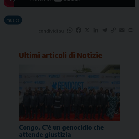
musica
WhatsApp
Facebook
X
LinkedIn
Telegram
Copy
Email
Pr
condividi su
Link
Ultimi articoli di
Notizie
Congo. C’è un genocidio che
attende giustizia