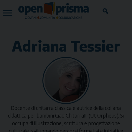
Skip
to
content
Adriana Tessier
Docente di chitarra classica e autrice della collana
didattica per bambini
Ciao Chitarra!!!
(Ut Orpheus). Si
occupa di illustrazione, scrittura e progettazione
culturale, sviluppando percorsi formativi e iniziative