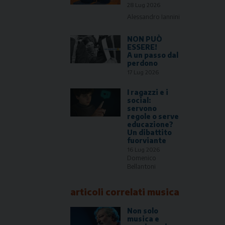
28 Lug 2026
Alessandro Iannini
NON PUÒ
ESSERE!
A un passo dal
perdono
17 Lug 2026
I ragazzi e i
social:
servono
regole o serve
educazione?
Un dibattito
fuorviante
16 Lug 2026
Domenico
Bellantoni
articoli correlati
musica
Non solo
musica e