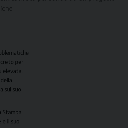
tiche
roblematiche
ncreto per
ù elevata.
della
a sul suo
la Stampa
 e il suo