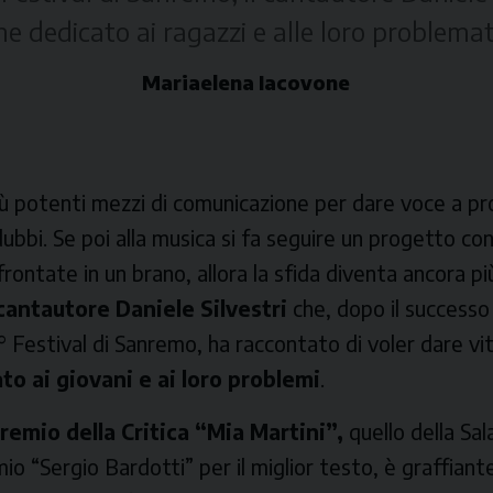
ne dedicato ai ragazzi e alle loro problema
Mariaelena Iacovone
più potenti mezzi di comunicazione per dare voce a p
 dubbi. Se poi alla musica si fa seguire un progetto co
ontate in un brano, allora la sfida diventa ancora pi
cantautore Daniele Silvestri
che, dopo il successo 
° Festival di Sanremo, ha raccontato di voler dare vit
o ai giovani e ai loro problemi
.
 Premio della Critica “Mia Martini”,
quello della Sa
mio “Sergio Bardotti” per il miglior testo, è graffiante