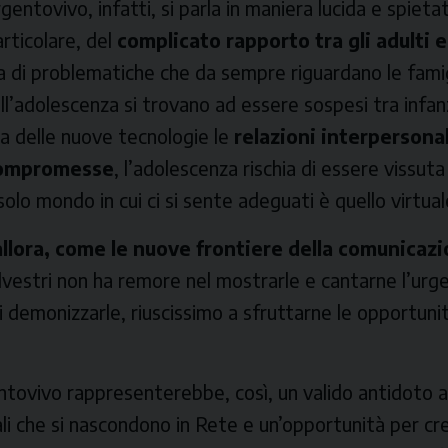
rgentovivo
, infatti, si parla in maniera lucida e spieta
articolare, del
complicato rapporto tra gli adulti 
ta di problematiche che da sempre riguardano le famigl
ell’adolescenza si trovano ad essere sospesi tra infan
ra delle nuove tecnologie le
relazioni interpersonal
compromesse
, l’adolescenza rischia di essere vissu
 solo mondo in cui ci si sente adeguati è quello virtual
llora, come le nuove frontiere della comunicaz
Silvestri non ha remore nel mostrarle e cantarne l’urg
i demonizzarle, riuscissimo a sfruttarne le opportuni
ntovivo
rappresenterebbe, così, un valido antidoto a
i che si nascondono in Rete e un’opportunità per cr