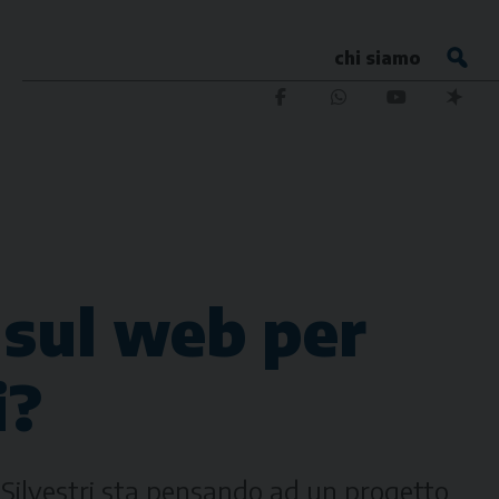
chi siamo
 sul web per
i?
 Silvestri sta pensando ad un progetto