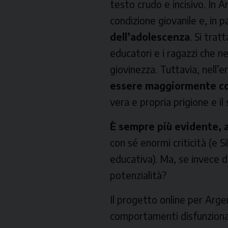
testo crudo e incisivo. In
A
condizione giovanile e, in p
dell’adolescenza
. Si trat
educatori e i ragazzi che n
giovinezza. Tuttavia, nell’e
essere maggiormente 
vera e propria prigione e il
È sempre più evidente, a
con sé enormi criticità (e 
educativa). Ma, se invece d
potenzialità?
Il progetto
online
per
Arge
comportamenti disfunzional