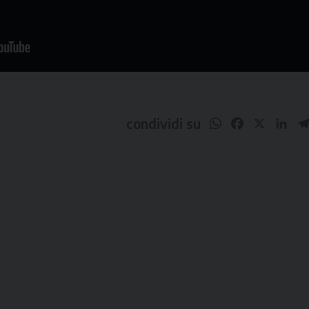
WhatsApp
Facebook
X
Li
condividi su