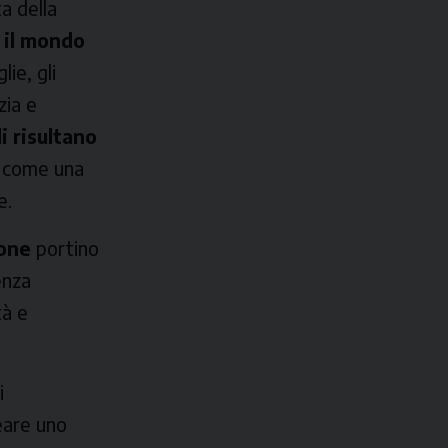
ta della
e il mondo
ie, gli
zia e
i risultano
ta come una
e.
ione
portino
enza
tà e
i
eare uno