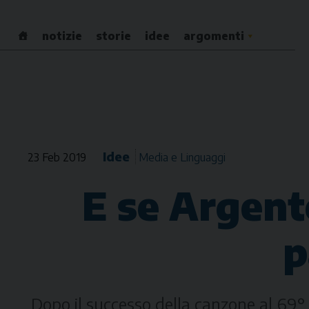
Skip
to
notizie
storie
idee
argomenti
content
Idee
23 Feb 2019
Media e Linguaggi
E se Argent
p
Dopo il successo della canzone al 69°