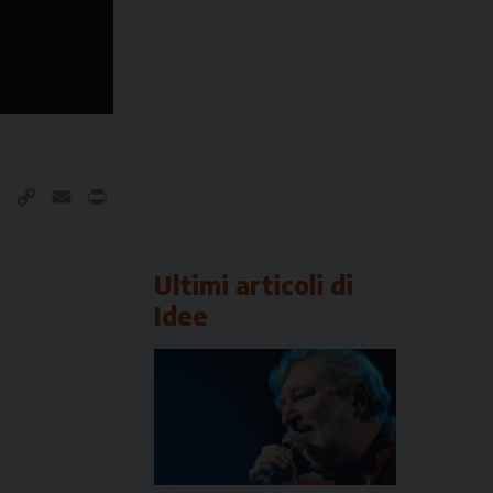
nkedIn
Telegram
Copy
Email
Print
Link
Ultimi articoli di
Idee