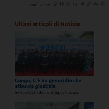
WhatsApp
Facebook
X
LinkedIn
Telegram
Copy
Email
Pr
condividi su
Link
Ultimi articoli di
Notizie
Congo. C’è un genocidio che
attende giustizia
04 Ago 2026
Adolphe Mihingano Mulengezi