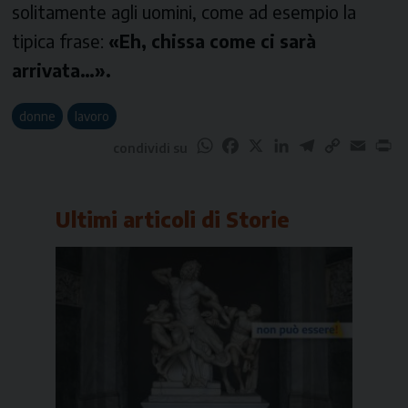
solitamente agli uomini, come ad esempio la
tipica frase:
«Eh, chissa come ci sarà
arrivata…».
donne
lavoro
WhatsApp
Facebook
X
LinkedIn
Telegram
Copy
Email
Pr
condividi su
Link
Ultimi articoli di
Storie