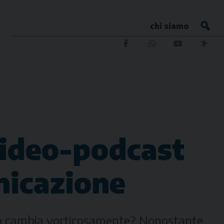
chi siamo
 video-podcast
nicazione
utto cambia vorticosamente? Nonostante