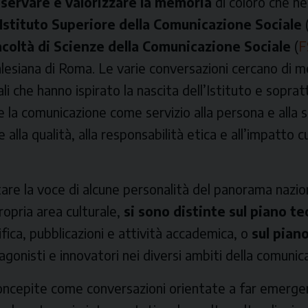
servare e valorizzare la memoria
di coloro che ne
Istituto Superiore della Comunicazione Sociale
acoltà di Scienze della Comunicazione Sociale
(
F
Salesiana di Roma. Le varie conversazioni cercano di m
ali che hanno ispirato la nascita dell’Istituto e sopratt
 la comunicazione come servizio alla persona e alla s
alla qualità, alla responsabilità etica e all’impatto c
tare la voce di alcune personalità del panorama nazio
opria area culturale,
si sono distinte sul piano te
ifica, pubblicazioni e attività accademica, o
sul pian
gonisti e innovatori nei diversi ambiti della comunic
oncepite come conversazioni orientate a far emerger