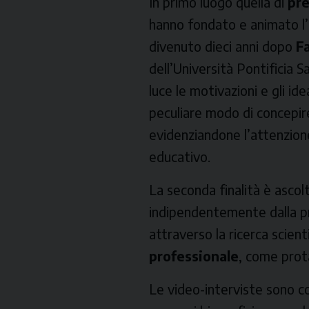
In primo luogo quella di
pre
hanno fondato e animato l’
divenuto dieci anni dopo
F
dell’Università Pontificia 
luce le motivazioni e gli ide
peculiare modo di concepire
evidenziandone l’attenzione 
educativo.
La seconda finalità è ascol
indipendentemente dalla pr
attraverso la ricerca scient
professionale
, come prota
Le video-interviste sono c