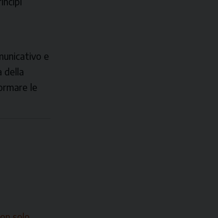
incipi
i
municativo e
a della
ormare le
non solo