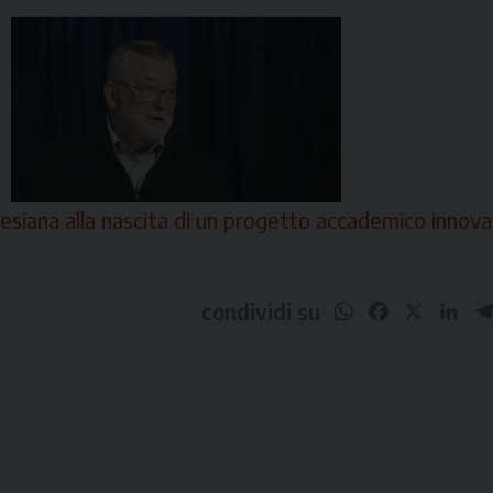
lesiana alla nascita di un progetto accademico innova
WhatsApp
Facebook
X
Li
condividi su