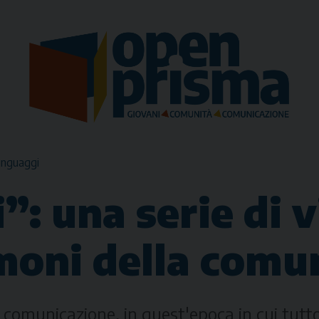
inguaggi
”: una serie di
imoni della comu
la comunicazione, in quest'epoca in cui t