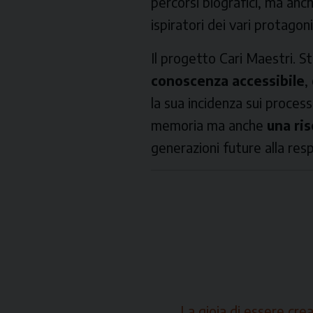
percorsi biografici, ma anche
ispiratori dei vari protagoni
Il progetto
Cari Maestri. S
conoscenza accessibile
,
la sua incidenza sui processi
memoria ma anche
una ri
generazioni future alla resp
La gioia di essere cre