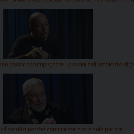
no paura: accompagnare i giovani nell’ambiente digi
 all’ascolto perché comunicare non è solo parlare