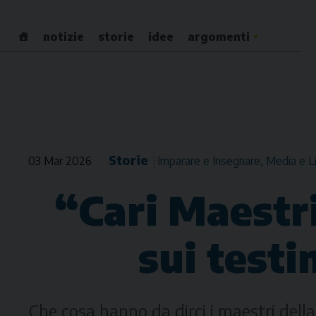
Skip
to
notizie
storie
idee
argomenti
content
Storie
03 Mar 2026
Imparare e Insegnare
Media e L
“Cari Maestri
sui test
Che cosa hanno da dirci i maestri del