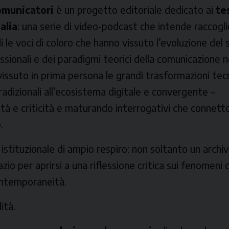
comunicatori
è un progetto editoriale dedicato ai
te
alia
: una serie di video-podcast che intende raccogli
li le voci di coloro che hanno vissuto l’evoluzione del
sionali e dei paradigmi teorici della comunicazione ne
issuto in prima persona le grandi trasformazioni tec
radizionali all’ecosistema digitale e convergente –
à e criticità e maturando interrogativi che connett
.
istituzionale di ampio respiro: non soltanto un archiv
o per aprirsi a una riflessione critica sui fenomeni 
ontemporaneità.
ità.