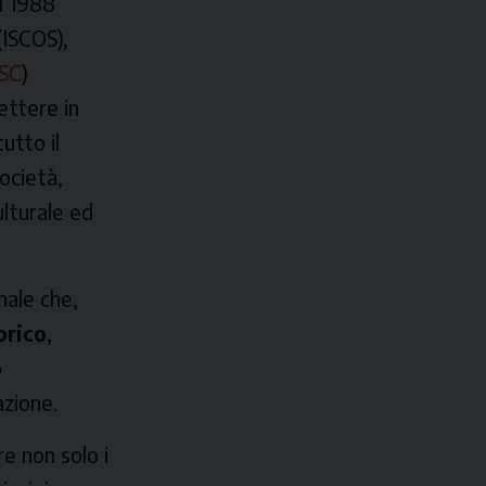
l 1988
(ISCOS),
SC
)
ettere in
utto il
ocietà,
ulturale ed
nale che,
orico
,
o
azione.
e non solo i