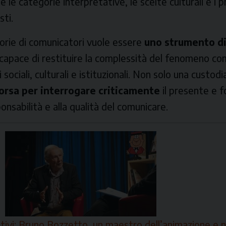
 le categorie interpretative, le scelte culturali e i pr
sti.
torie di comunicatori
vuole essere
uno strumento d
 capace di restituire la complessità del fenomeno co
 sociali, culturali e istituzionali. Non solo una custodi
sorsa per interrogare criticamente
il presente e f
onsabilità e alla qualità del comunicare.
ativi: Bruno Bozzetto, un maestro dell’animazione e 