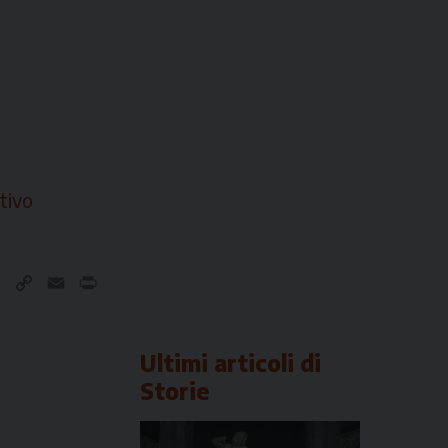
tivo
nkedIn
Telegram
Copy
Email
Print
Link
Ultimi articoli di
Storie