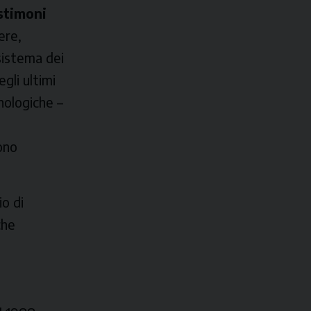
stimoni
ere,
 sistema dei
gli ultimi
nologiche –
ono
io di
che