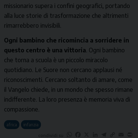
missionario supera i confini geografici, portando
alla luce storie di trasformazione che altrimenti
rimarrebbero invisibili.
Ogni bambino che ricomincia a sorridere in
questo centro è una vittoria
. Ogni bambino
che torna a scuola è un piccolo miracolo
quotidiano. Le Suore non cercano applausi né
riconoscimenti. Cercano soltanto di amare, come
il Vangelo chiede, in un mondo che spesso rimane
indifferente. La loro presenza è memoria viva di
compassione.
africa
infanzia
WhatsApp
Facebook
X
LinkedIn
Telegram
Copy
Email
Pr
condividi su