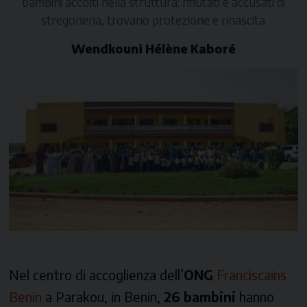
bambini accolti nella struttura: rifiutati e accusati di
stregoneria, trovano protezione e rinascita
Wendkouni Hélène Kaboré
Nel centro di accoglienza dell’
ONG
Franciscains
Benin
a Parakou, in Benin,
26 bambini
hanno